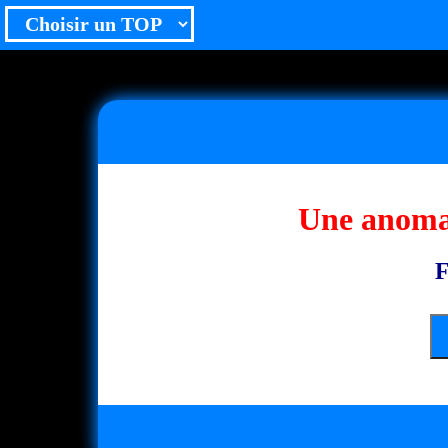
Une anomal
F