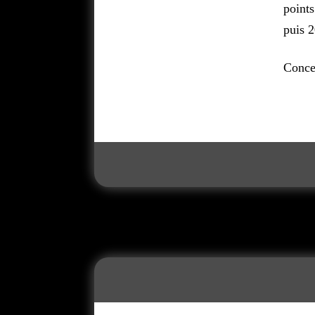
points
puis 2
Conce