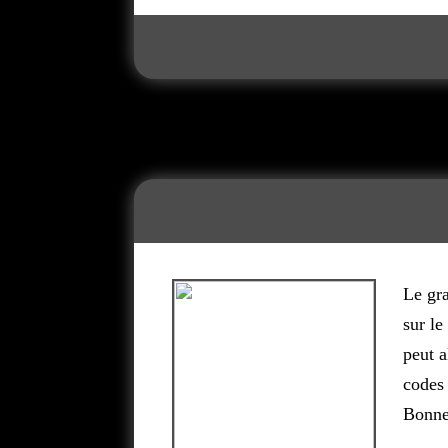
Le gra
sur l
peut a
codes 
Bonne