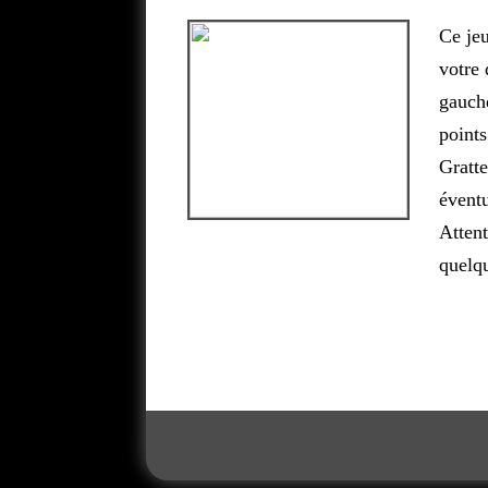
Ce jeu
votre 
gauche
points
Gratte
évent
Attent
quelq