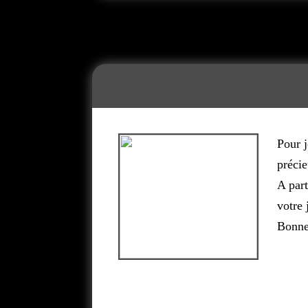
Pour 
précie
A part
votre
Bonne