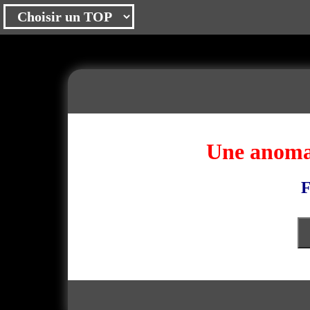
Une anomal
F