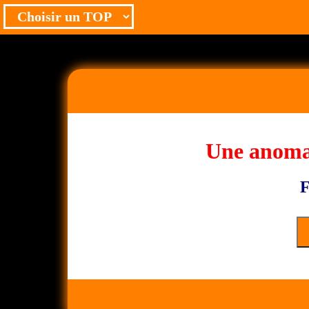
Une anomal
F